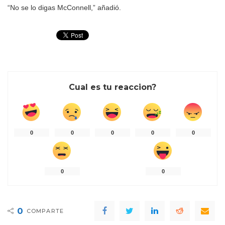
“No se lo digas McConnell,” añadió.
Cual es tu reaccion?
0
0
0
0
0
0
0
0
COMPARTE