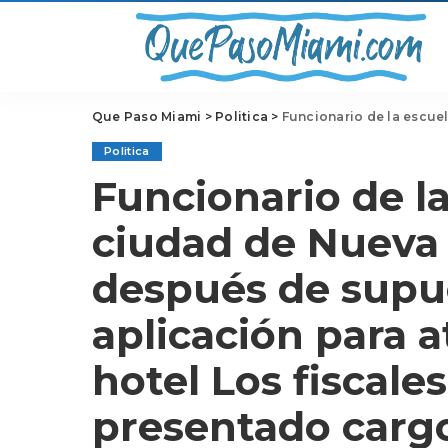
Que Paso Miami
>
Politica
>
Funcionario de la escuela de la ciudad de Nueva York acusado después de supuestamente usar la aplicación para atraer a menores al hotel Los fiscales federales han presentado cargo
Politica
Funcionario de la
ciudad de Nueva
después de supu
aplicación para a
hotel Los fiscale
presentado cargo