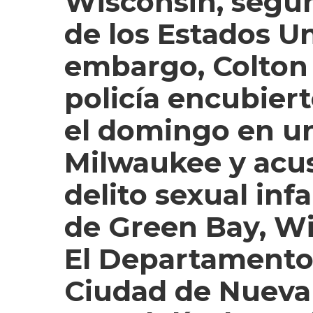
Wisconsin, según 
de los Estados U
embargo, Colton 
policía encubiert
el domingo en u
Milwaukee y acus
delito sexual inf
de Green Bay, Wis
El Departamento
Ciudad de Nueva 