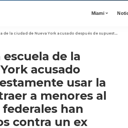
Miami
Noti
s contra un ex funcionario de alto nivel del Departamento de Educación de la Ciudad de Nueva York, que, según afirman, trató de reunirse con un adolescente para tener relaciones sexuales a través de una aplicación de citas. Los fiscales del Distrito Este de Wisconsin dijeron que David Hay inició una aplicación de citas en julio y comenzó a mantener correspondencia con alguien que él creía que era un niño de 14 años llamado Colton,
 escuela de la
 York acusado
estamente usar la
traer a menores al
s federales han
s contra un ex