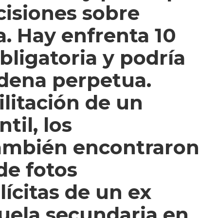
cisiones sobre
a. Hay enfrenta 10
bligatoria y podría
dena perpetua.
ilitación de un
til, los
también encontraron
de fotos
ícitas de un ex
uela secundaria en