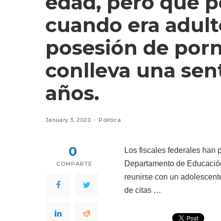
edad, pero que p
cuando era adulto
posesión de porno
conlleva una sen
años.
January 3, 2020
Politica
0
Los fiscales federales han 
Departamento de Educación 
COMPARTE
reunirse con un adolescente
de citas …