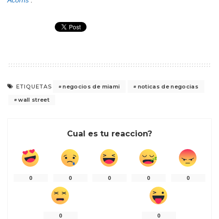
Acorns
.
negocios de miami
noticas de negocias
ETIQUETAS
wall street
Cual es tu reaccion?
0
0
0
0
0
0
0