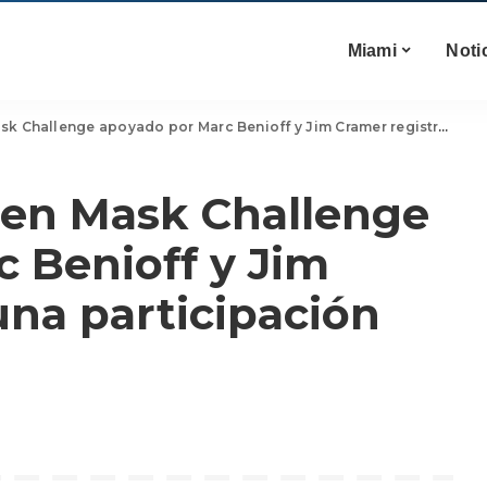
Miami
Noti
lenge apoyado por Marc Benioff y Jim Cramer registra una participación masiva
Gen Mask Challenge
 Benioff y Jim
una participación