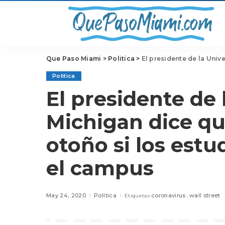
Que Paso Miami
>
Politica
>
El presidente de la Universidad d
Politica
El presidente de 
Michigan dice qu
otoño si los estu
el campus
May 24, 2020
Politica
coronavirus
wall street
Etiquetas