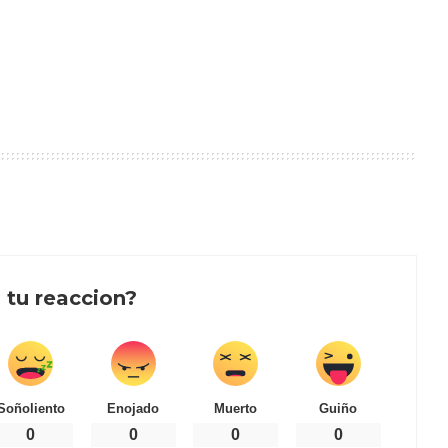
 tu reaccion?
Soñoliento
Enojado
Muerto
Guiño
0
0
0
0