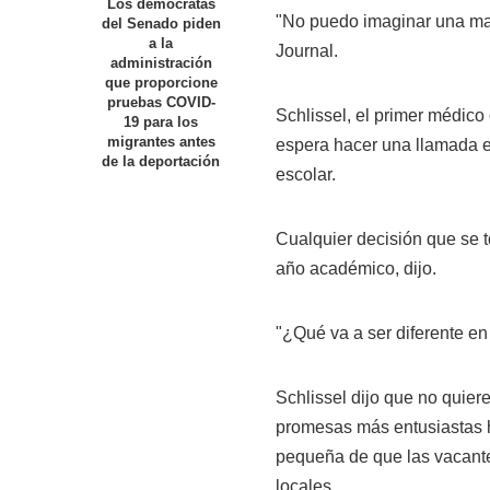
Los demócratas
"No puedo imaginar una man
del Senado piden
a la
Journal.
administración
que proporcione
pruebas COVID-
Schlissel, el primer médico c
19 para los
migrantes antes
espera hacer una llamada 
de la deportación
escolar.
Cualquier decisión que se 
año académico, dijo.
"¿Qué va a ser diferente en 
Schlissel dijo que no quiere
promesas más entusiastas he
pequeña de que las vacante
locales.