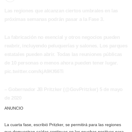
Las regiones que alcanzan ciertos umbrales en las
próximas semanas podrán pasar a la Fase 3.
La fabricación no esencial y otros negocios pueden
reabrir, incluyendo peluquerías y salones. Los parques
estatales pueden abrir. Todas las reuniones públicas
de 10 personas o menos ahora pueden tener lugar.
pic.twitter.com/kjA9Kf66Ti
– Gobernador JB Pritzker (@GovPritzker) 5 de mayo
de 2020
ANUNCIO
La cuarta fase, escribió Pritzker, se permitirá para las regiones
que demuestran caídas continuas en las pruebas positivas para