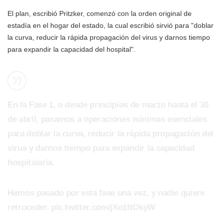
El plan, escribió Pritzker, comenzó con la orden original de
estadía en el hogar del estado, la cual escribió sirvió para "doblar
la curva, reducir la rápida propagación del virus y darnos tiempo
para expandir la capacidad del hospital".
En la Fase 1, o desde principios de marzo hasta el 30
de abril, pasamos a operaciones mínimas esenciales
para doblar la curva, reducir la rápida propagación del
virus y darnos tiempo para expandir la capacidad
hospitalaria.
Hemos pasado por esta fase una vez, y nadie quiere
retroceder. pic.twitter.com/jXo1ftOkyW