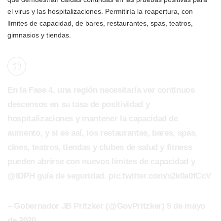
el virus y las hospitalizaciones. Permitiría la reapertura, con
límites de capacidad, de bares, restaurantes, spas, teatros,
gimnasios y tiendas.
En la Fase 4, una región necesitaría ver continuos
descensos en su tasa de positividad y
hospitalizaciones y mantener la capacidad de
aumento, y si es así, los restaurantes, bares, spas,
cines, teatros, tiendas y clubes de salud y fitness
pueden abrirse con nuevos límites de capacidad y
@IDPH guía de seguridad. pic.twitter.com/x2k0a0fCcV
– Gobernador JB Pritzker (@GovPritzker) 5 de mayo
de 2020