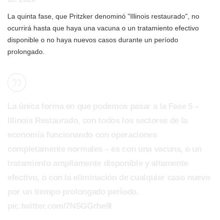
La quinta fase, que Pritzker denominó "Illinois restaurado", no
ocurrirá hasta que haya una vacuna o un tratamiento efectivo
disponible o no haya nuevos casos durante un período
prolongado.
La única forma en que podemos pasar a la Fase 5 –
Illinois Restaurado, con todos los sectores de la
economía funcionando con operaciones
completamente normales – es con una vacuna, o un
tratamiento ampliamente disponible y altamente
efectivo, o con la eliminación de cualquier caso nuevo
por un tiempo prolongado período.
pic.twitter.com/7NSGGrhe9l