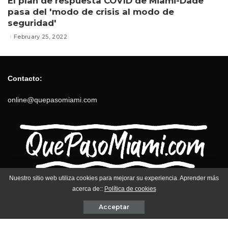
El plan de respuesta COVID de Miami-Dade
pasa del 'modo de crisis al modo de
seguridad'
February 25, 2022
Contacto:
online@quepasomiami.com
Nuestro sitio web utiliza cookies para mejorar su experiencia. Aprender más
Contact us
Política de privacidad
acerca de::
Política de cookies
Términos y Condiciones
Acceptar