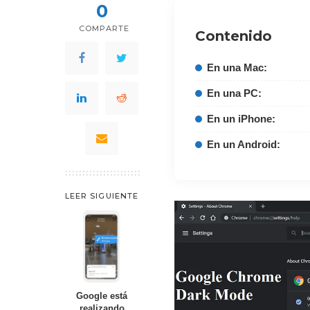
0
COMPARTE
Contenido
En una Mac:
En una PC:
En un iPhone:
En un Android:
LEER SIGUIENTE
Google está
realizando