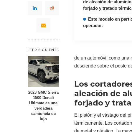
de aleación de aluminio
forjado y tratado térmi
Este modelo en partic
operador:
LEER SIGUIENTE
de un automóvil como una 
desciende sobre el poste de
Los cortadore
aleación de a
2023 GMC Sierra
1500 Denali
forjado y tra
Ultimate es una
verdadera
camioneta de
El pistón y el vástago del 
lujo
térmicamente. Los cortadore
de metal y plástico. La mayo