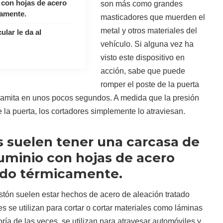
 con hojas de acero
son más como grandes
camente.
masticadores que muerden el
metal y otros materiales del
ular le da al
vehículo. Si alguna vez ha
visto este dispositivo en
acción, sabe que puede
romper el poste de la puerta
ramita en unos pocos segundos. A medida que la presión
 la puerta, los cortadores simplemente lo atraviesan.
s suelen tener una carcasa de
luminio con hojas de acero
tado térmicamente.
pistón suelen estar hechos de acero de aleación tratado
s se utilizan para cortar o cortar materiales como láminas
ría de las veces, se utilizan para atravesar automóviles y