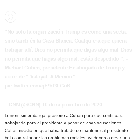
“No solo la organización Trump es como una secta,
sino también la Casa Blanca. Cualquiera que quiera
trabajar allí, Dios no permita que digas algo mal, Dios
no permita que hagas algo mal, estás despedido ". –
Michael Cohen, presidente Ex abogado de Trump y
autor de "Disloyal: A Memoir".
pic.twitter.com/qE9rf3LGoB
– CNN (@CNN) 10 de septiembre de 2020
Lemon, sin embargo, presionó a Cohen para que continuara
trabajando para el presidente a pesar de esas acusaciones.
Cohen insistió en que había tratado de mantener al presidente
bajo control sobre los problemas raciales ayudando a crear una