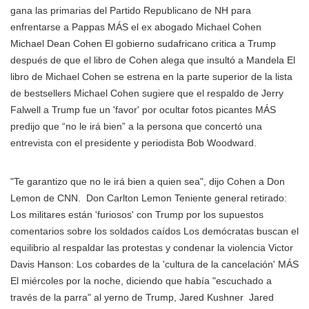
gana las primarias del Partido Republicano de NH para
enfrentarse a Pappas MÁS
el ex abogado
Michael Cohen
Michael Dean Cohen El gobierno sudafricano critica a Trump
después de que el libro de Cohen alega que insultó a Mandela El
libro de Michael Cohen se estrena en la parte superior de la lista
de bestsellers Michael Cohen sugiere que el respaldo de Jerry
Falwell a Trump fue un 'favor' por ocultar fotos picantes MÁS
predijo que “no le irá bien” a la persona que concertó una
entrevista con el presidente y periodista Bob Woodward.
"Te garantizo que no le irá bien a quien sea", dijo Cohen a
Don
Lemon de
CNN.
Don Carlton Lemon Teniente general retirado:
Los militares están 'furiosos' con Trump por los supuestos
comentarios sobre los soldados caídos Los demócratas buscan el
equilibrio al respaldar las protestas y condenar la violencia Victor
Davis Hanson: Los cobardes de la 'cultura de la cancelación' MÁS
El miércoles por la noche, diciendo que había "escuchado a
través de la parra" al yerno de Trump,
Jared Kushner
Jared