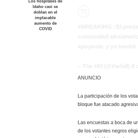
Los hospitales de
Idaho casi se
doblan en el
implacable
aumento de
#BREAKING : El presid
COVID
comunidad afroameric
apoyaste, y yo tendré 
– The Hill (@thehill) 
ANUNCIO
La participación de los vot
bloque fue atacado agresi
Las encuestas a boca de ur
de los votantes negros eligi