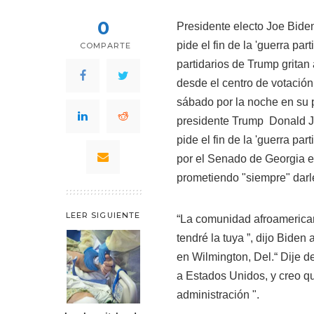
0
Presidente electo
Joe Bide
pide el fin de la 'guerra pa
COMPARTE
partidarios de Trump gritan
desde el centro de votaci
sábado por la noche en su p
presidente Trump
Donald J
pide el fin de la 'guerra pa
por el Senado de Georgia e
prometiendo "siempre" darl
LEER SIGUIENTE
“La comunidad afroamerican
tendré la tuya ”, dijo Bide
en Wilmington, Del.“ Dije 
a Estados Unidos, y creo qu
administración ".