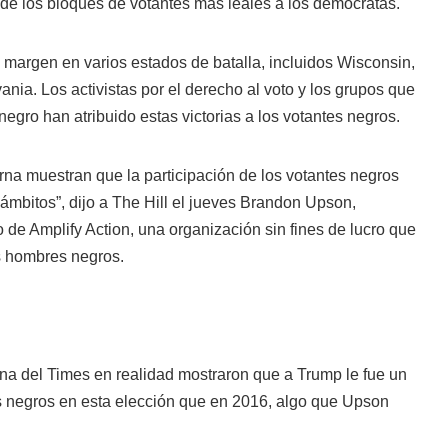
 de los bloques de votantes más leales a los demócratas.
 margen en varios estados de batalla, incluidos Wisconsin,
nia. Los activistas por el derecho al voto y los grupos que
 negro han atribuido estas victorias a los votantes negros.
na muestran que la participación de los votantes negros
ámbitos”, dijo a The Hill el jueves Brandon Upson,
o de Amplify Action, una organización sin fines de lucro que
os hombres negros.
na del Times en realidad mostraron que a Trump le fue un
s negros en esta elección que en 2016, algo que Upson