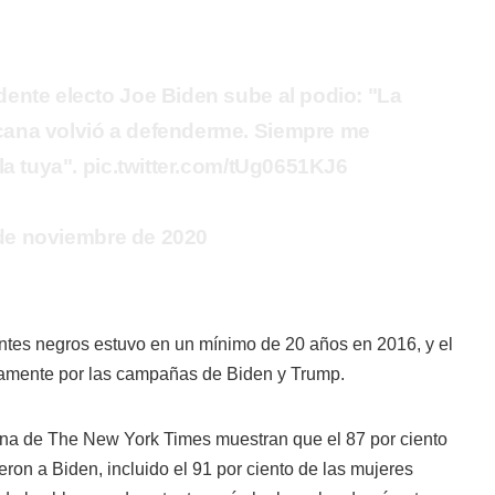
ente electo Joe Biden sube al podio: "La
ana volvió a defenderme. Siempre me
la tuya". pic.twitter.com/tUg0651KJ6
8 de noviembre de 2020
antes negros estuvo en un mínimo de 20 años en 2016, y el
vamente por las campañas de Biden y Trump.
na de The New York Times muestran que el 87 por ciento
eron a Biden, incluido el 91 por ciento de las mujeres