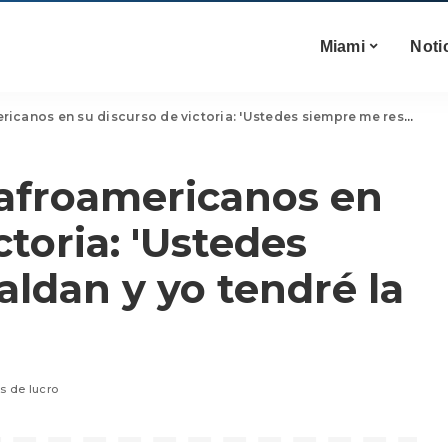
Miami
Noti
 en su discurso de victoria: 'Ustedes siempre me respaldan y yo tendré la suya'
s afroamericanos en
ctoria: 'Ustedes
ldan y yo tendré la
es de lucro