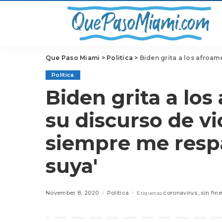
Que Paso Miami
>
Politica
>
Biden grita a los afroamericanos
Politica
Biden grita a lo
su discurso de vi
siempre me respa
suya'
November 8, 2020
Politica
coronavirus
sin fin
Etiquetas