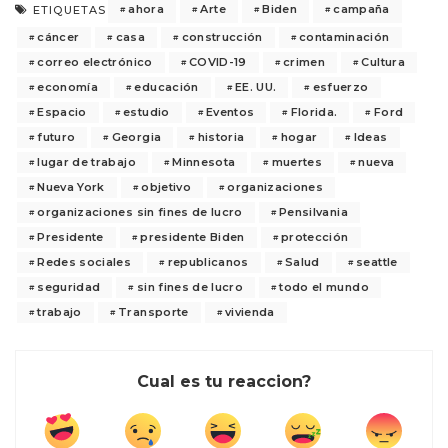
ahora
Arte
Biden
campaña
ETIQUETAS
cáncer
casa
construcción
contaminación
correo electrónico
COVID-19
crimen
Cultura
economía
educación
EE. UU.
esfuerzo
Espacio
estudio
Eventos
Florida.
Ford
futuro
Georgia
historia
hogar
Ideas
lugar de trabajo
Minnesota
muertes
nueva
Nueva York
objetivo
organizaciones
organizaciones sin fines de lucro
Pensilvania
Presidente
presidente Biden
protección
Redes sociales
republicanos
Salud
seattle
seguridad
sin fines de lucro
todo el mundo
trabajo
Transporte
vivienda
Cual es tu reaccion?