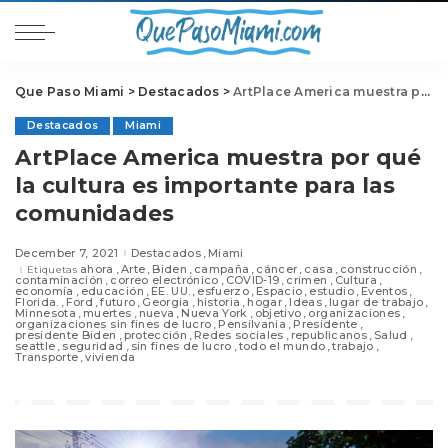
Que Paso Miami
>
Destacados
>
ArtPlace America muestra por qué la cultura es importante para las comunidades
Destacados
Miami
ArtPlace America muestra por qué
la cultura es importante para las
comunidades
December 7, 2021
Destacados
Miami
ahora
Arte
Biden
campaña
cáncer
casa
construcción
Etiquetas
contaminación
correo electrónico
COVID-19
crimen
Cultura
economía
educación
EE. UU.
esfuerzo
Espacio
estudio
Eventos
Florida.
Ford
futuro
Georgia
historia
hogar
Ideas
lugar de trabajo
Minnesota
muertes
nueva
Nueva York
objetivo
organizaciones
organizaciones sin fines de lucro
Pensilvania
Presidente
presidente Biden
protección
Redes sociales
republicanos
Salud
seattle
seguridad
sin fines de lucro
todo el mundo
trabajo
Transporte
vivienda