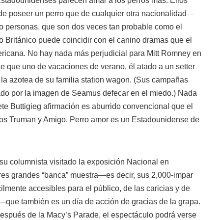
Estadounidenses parecen amar a los perros más. Ellos
de poseer un perro que de cualquier otra nacionalidad—
ro personas, que son dos veces tan probable como el
ito Británico puede coincidir con el canino dramas que el
mericana. No hay nada más perjudicial para Mitt Romney en
 de que uno de vacaciones de verano, él atado a un setter
la azotea de su familia station wagon. (Sus campañas
ado por la imagen de Seamus defecar en el miedo.) Nada
e Buttigieg afirmación es aburrido convencional que el
ros Truman y Amigo. Perro amor es un Estadounidense de
 su columnista visitado la exposición Nacional en
 tres grandes “banca” muestra—es decir, sus 2,000-impar
ilmente accesibles para el público, de las caricias y de
que también es un día de acción de gracias de la grapa.
 después de la Macy’s Parade, el espectáculo podrá verse