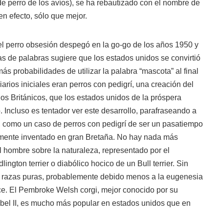
de perro de los avíos), se ha rebautizado con el nombre de
en efecto, sólo que mejor.
l perro obsesión despegó en la go-go de los años 1950 y
 de palabras sugiere que los estados unidos se convirtió
 probabilidades de utilizar la palabra “mascota” al final
arios iniciales eran perros con pedigrí, una creación del
 los Británicos, que los estados unidos de la próspera
 Incluso es tentador ver este desarrollo, parafraseando a
or, como un caso de perros con pedigrí de ser un pasatiempo
mente inventado en gran Bretaña. No hay nada más
l hombre sobre la naturaleza, representado por el
ngton terrier o diabólico hocico de un Bull terrier. Sin
as razas puras, probablemente debido menos a la eugenesia
e. El Pembroke Welsh corgi, mejor conocido por su
abel II, es mucho más popular en estados unidos que en