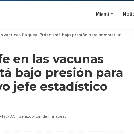
Miami
Noti
s flaquea, Biden está bajo presión para nombrar un nuevo jefe estadístico de la FDA
fe en las vacunas
tá bajo presión para
 jefe estadístico
-19
FDA
liderazgo
pandemia
speed