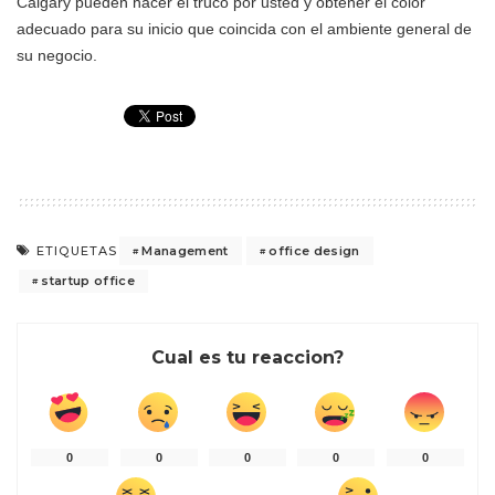
Calgary pueden hacer el truco por usted y obtener el color
adecuado para su inicio que coincida con el ambiente general de
su negocio.
Management
office design
ETIQUETAS
startup office
Cual es tu reaccion?
0
0
0
0
0