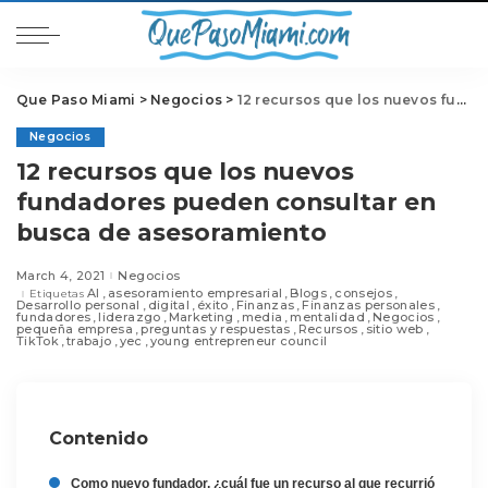
Que Paso Miami
>
Negocios
>
12 recursos que los nuevos fundadores pueden consultar en busca de asesoramiento
Negocios
12 recursos que los nuevos
fundadores pueden consultar en
busca de asesoramiento
March 4, 2021
Negocios
AI
asesoramiento empresarial
Blogs
consejos
Etiquetas
Desarrollo personal
digital
éxito
Finanzas
Finanzas personales
fundadores
liderazgo
Marketing
media
mentalidad
Negocios
pequeña empresa
preguntas y respuestas
Recursos
sitio web
TikTok
trabajo
yec
young entrepreneur council
Contenido
Como nuevo fundador, ¿cuál fue un recurso al que recurrió