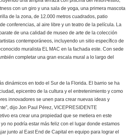
uyendo una amplia terraza con piscina del resort-estilo,
itness con un giro y una sala de yoga, una primera mascota
rilla de la zona, de 12.000 metros cuadrados, patio
 de conferencias, al aire libre y un teatro de la película. La
arate de una calidad de museo de arte de la colección
rtistas contemporáneos, incluyendo un sitio específico de
econocido muralista EL MAC en la fachada este. Con sede
también completar una gran escala mural a lo largo del
dinámicos en todo el Sur de la Florida. El barrio se ha
ciudad, epicentro de la cultura y el entretenimiento y como
res innovadores se unen para crear nuevas ideas y
lante”, dijo Jon Paul Pérez, VICEPRESIDENTE
etivo era crear una propiedad que se metiera en este
y yo no podría estar más feliz con el lugar donde estamos
jar junto al East End de Capital en equipo para lograr el