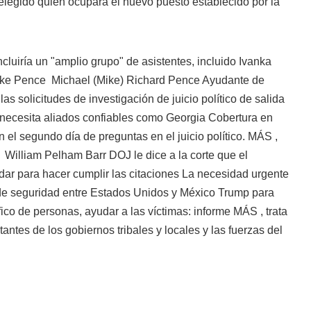
legido quién ocupará el nuevo puesto establecido por la
cluiría un "amplio grupo" de asistentes, incluido Ivanka
ke Pence
Michael (Mike) Richard Pence Ayudante de
las solicitudes de investigación de juicio político de salida
necesita aliados confiables como Georgia Cobertura en
n el segundo día de preguntas en el juicio político. MÁS
,
r
William Pelham Barr DOJ le dice a la corte que el
r para hacer cumplir las citaciones La necesidad urgente
 de seguridad entre Estados Unidos y México Trump para
áfico de personas, ayudar a las víctimas: informe MÁS
, trata
antes de los gobiernos tribales y locales y las fuerzas del