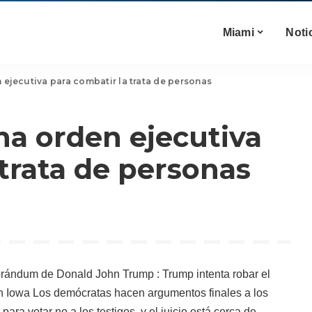
Miami
Noti
ejecutiva para combatir la trata de personas
a orden ejecutiva
 trata de personas
ándum de Donald John Trump : Trump intenta robar el
n Iowa Los demócratas hacen argumentos finales a los
ara votar no a los testigos, y el juicio está cerca de