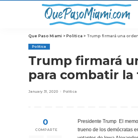
Que Paso Miami
>
Politica
>
Trump firmará una orden 
Politica
Trump firmará un
para combatir la
January 31, 2020
Politica
0
Presidente Trump
El memor
trueno de los demócratas e
COMPARTE
votantes de Iowa Alexander p