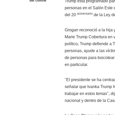
del comité
Trump está programado para
personas en el Salón Este d
aniversario
del 20
de la Ley de
Grogan reconoció a la hija 
Marie Trump Cobertura en v
político, Trump defiende a 
personas, ayude a las vícti
de personas para boicotea
en particular.
"El presidente se ha centr
señalar que Ivanka Trump ha
trabajar en estos temas", d
nacional y dentro de la Cas