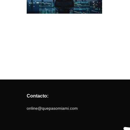
Contacto:
online@quepasomiami.com