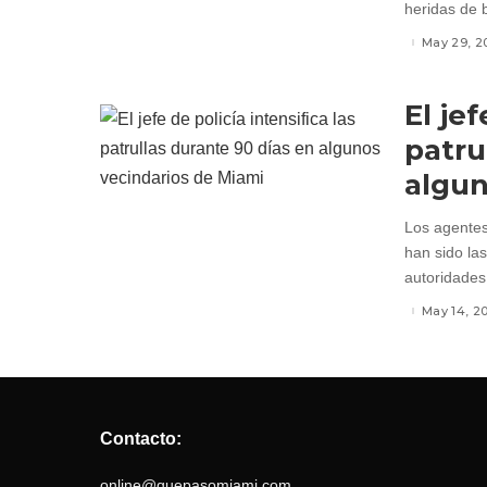
heridas de 
May 29, 2
El jef
patru
algun
Los agentes 
han sido la
autoridades 
May 14, 2
Contacto:
online@quepasomiami.com