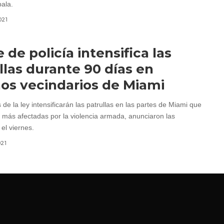
bala.
021
e de policía intensifica las
llas durante 90 días en
os vecindarios de Miami
de la ley intensificarán las patrullas en las partes de Miami que
s más afectadas por la violencia armada, anunciaron las
el viernes.
021