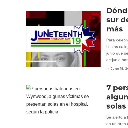
Dónde
sur d
más
Para celebra
fiestas cal
junio que se
de junio ha
June 18, 2
7 pe
algun
solas
Se alertó a 
en un área 