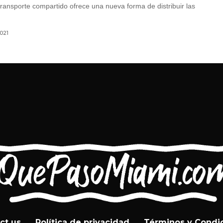
transporte compartido ofrece una nueva forma de distribuir las
2021
ct us
Política de privacidad
Términos y Condi