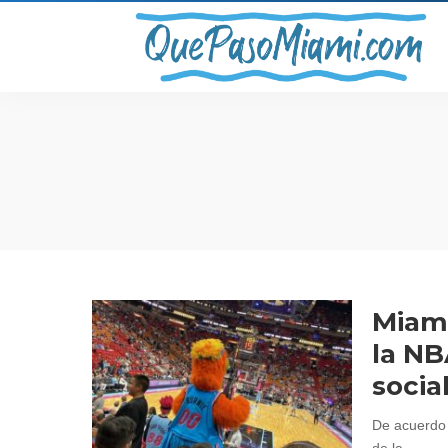
Miami
la NB
socia
De acuerdo 