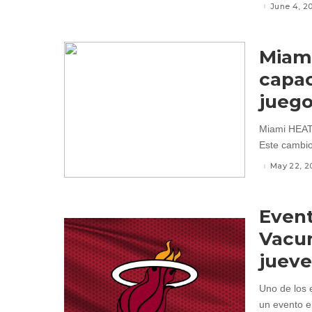
June 4, 2
Miam
capac
juego
Miami HEAT 
Este cambio
May 22, 2
Event
Vacun
jueve
Uno de los 
un evento el