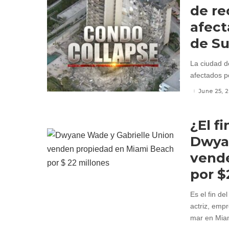
de re
afect
de Su
La ciudad d
afectados po
June 25, 
¿El f
Dwyan
vend
por $
Es el fin d
actriz, empr
mar en Miam