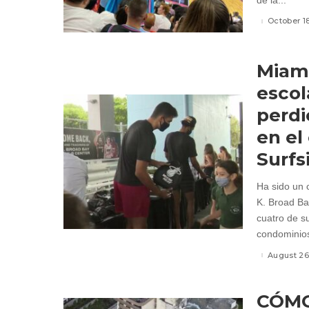
de la...
October 18
Miami
escol
perdi
en el
Surfs
Ha sido un c
K. Broad Ba
cuatro de s
condominios
August 26
CÓMO 