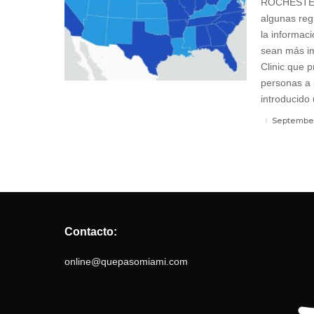
ROCHESTER,
algunas reg
la informac
sean más i
Clinic que 
personas a 
introducido 
September
Contacto:
online@quepasomiami.com