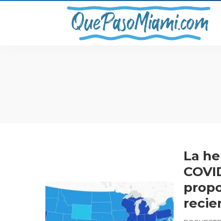
La he
COVID
propo
recie