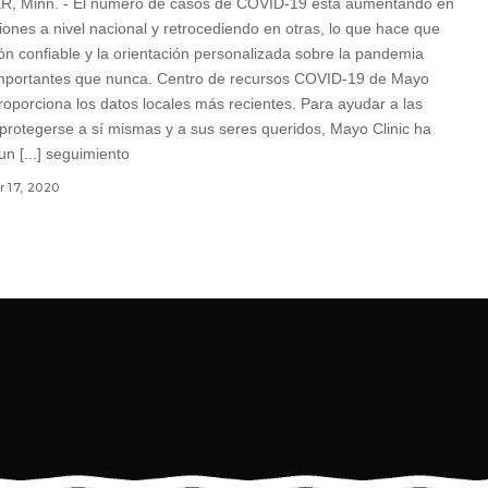
 Minn. - El número de casos de COVID-19 está aumentando en
iones a nivel nacional y retrocediendo en otras, lo que hace que
ión confiable y la orientación personalizada sobre la pandemia
mportantes que nunca. Centro de recursos COVID-19 de Mayo
proporciona los datos locales más recientes. Para ayudar a las
protegerse a sí mismas y a sus seres queridos, Mayo Clinic ha
un [...] seguimiento
 17, 2020