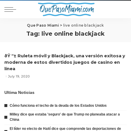
Que Paso Miami
>
live online blackjack
Tag:
live online blackjack
ðŸ “± Ruleta móvil y Blackjack, una versión exitosa y
moderna de estos divertidos juegos de casino en
línea
July 19, 2020
Ultima Noticias
Cómo funciona el techo de la deuda de los Estados Unidos
Milley dice que estaba 'seguro' de que Trump no planeaba atacar a
China
El líder no electo de Haití dice que comprende las deportaciones de