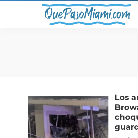
Los a
Browa
choqu
guard