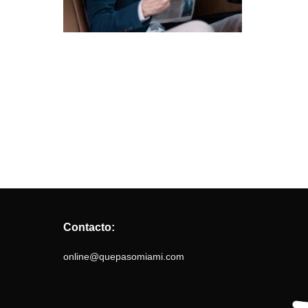
Contacto:
online@quepasomiami.com