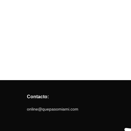
Contacto:
online@quepasomiami.com