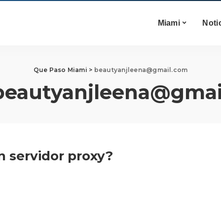
Miami
Noti
Que Paso Miami
>
beautyanjleena@gmail.com
beautyanjleena@gmai
n servidor proxy?