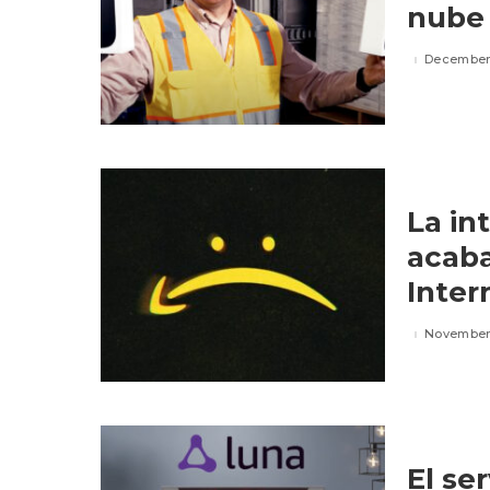
nube
December 
La in
acaba
Inter
November
El se