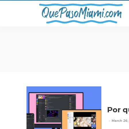
Por q
March 26,