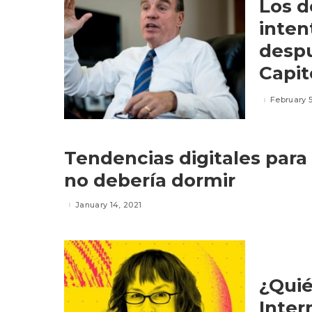
Los d
inten
despu
Capit
February 5
Tendencias digitales par
no debería dormir
January 14, 2021
¿Quié
Inter