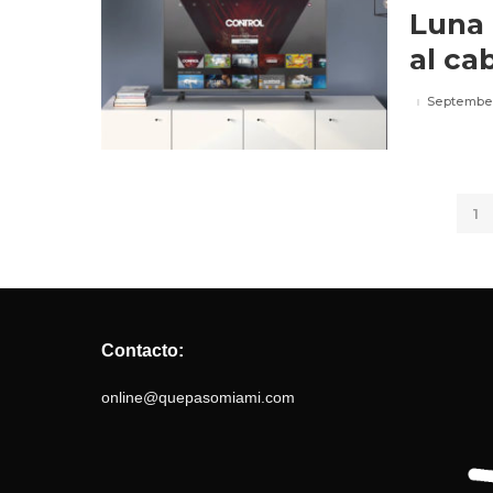
Luna
al ca
September
1
Contacto:
online@quepasomiami.com