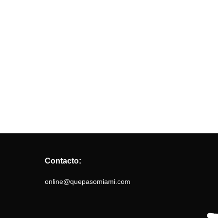
Contacto:
online@quepasomiami.com