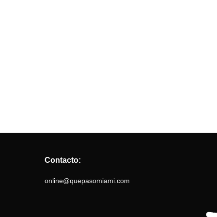
Contacto:
online@quepasomiami.com