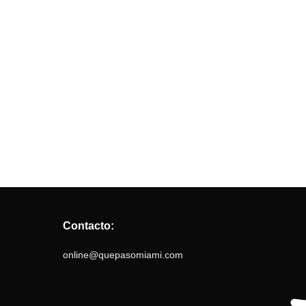
Contacto:
online@quepasomiami.com