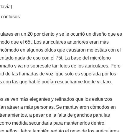
davía)
 confusos
culares en un 20 por ciento y se le ocurrió un diseño que es
modo que el 65t. Los auriculares anteriores eran más
 incómodo en algunos oídos que causaron molestias con el
entado nada de eso con el 75t. La base del micrófono
maño y ya no sobresale tan lejos de los auriculares. Pero
dad de las llamadas de voz, que solo es superada por los
s con las que hablé podían escucharme fuerte y claro.
es se ven más elegantes y refinados que los esfuerzos
rían atraer a más personas. Se mantuvieron cómodos en
trenamientos, a pesar de la falta de ganchos para las
s como medida secundaria para mantenerlos dentro.
ueños, Jabra también redujo el peso de los auriculares