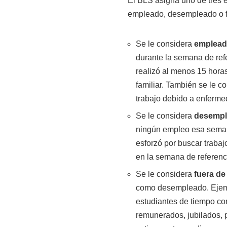
El BLS asigna uno de tres 
empleado, desempleado o fu
Se le considera
emplea
durante la semana de refe
realizó al menos 15 hora
familiar. También se le 
trabajo debido a enferme
Se le considera
desemp
ningún empleo esa semana;
esforzó por buscar trabaj
en la semana de referenc
Se le considera
fuera de 
como desempleado. Ejempl
estudiantes de tiempo co
remunerados, jubilados, 