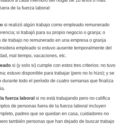
estados a cada miembro del hogar de 16 años o más:
era de la fuerza laboral:
do
si realizó algún trabajo como empleado remunerado
rencia; si trabajó para su propio negocio o granja; o
s de trabajo no remunerado en una empresa o granja
considera empleado si estuvo ausente temporalmente del
dad, mal tiempo, vacaciones, etc.
leado
si (y solo si) cumple con estos tres criterios: no tuvo
 estuvo disponible para trabajar (pero no lo hizo); y se
o durante todo el período de cuatro semanas que finaliza
ia.
la fuerza laboral
si no está trabajando pero no califica
os de personas fuera de la fuerza laboral incluyen
mpleto, padres que se quedan en casa, cuidadores no
pero también personas que han dejado de buscar trabajo