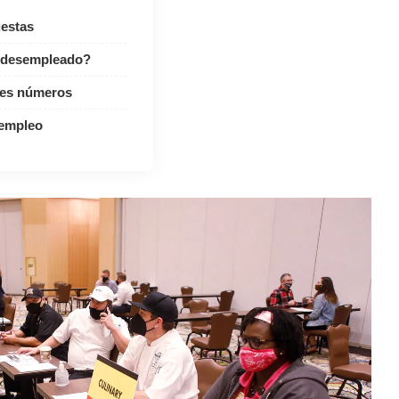
uestas
 desempleado?
des números
 empleo