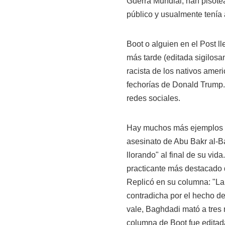
Guerra Mundial, han pisotea
público y usualmente tenía 
Boot o alguien en el Post 
más tarde (editada sigilosa
racista de los nativos ame
fechorías de Donald Trump.
redes sociales.
Hay muchos más ejemplos de
asesinato de Abu Bakr al-Ba
llorando" al final de su vid
practicante más destacado d
Replicó en su columna: "L
contradicha por el hecho de
vale, Baghdadi mató a tres 
columna de Boot fue editada