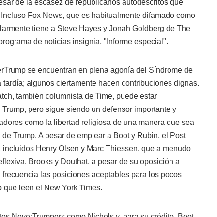
pesar de la escasez de republicanos autodescritos que
. Incluso Fox News, que es habitualmente difamado como
ularmente tiene a Steve Hayes y Jonah Goldberg de The
programa de noticias insignia, "Informe especial".
erTrump se encuentran en plena agonía del Síndrome de
 tardía; algunos ciertamente hacen contribuciones dignas.
tch, también columnista de Time, puede estar
 Trump, pero sigue siendo un defensor importante y
adores como la libertad religiosa de una manera que sea
 de Trump. A pesar de emplear a Boot y Rubin, el Post
, incluidos Henry Olsen y Marc Thiessen, que a menudo
flexiva. Brooks y Douthat, a pesar de su oposición a
 frecuencia las posiciones aceptables para los pocos
p que leen el New York Times.
s NeverTrumpers como Nichols y, para su crédito, Boot,