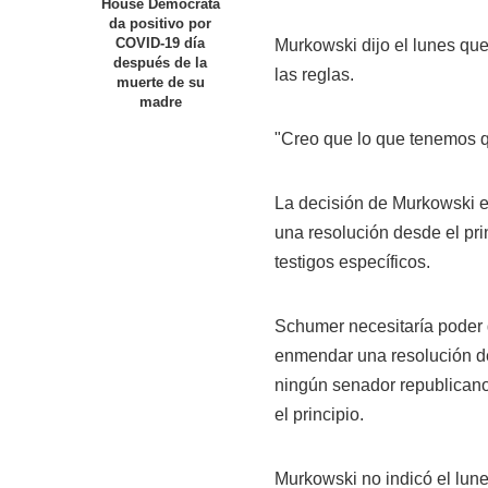
House Demócrata
da positivo por
COVID-19 día
Murkowski
dijo el lunes qu
después de la
las reglas.
muerte de su
madre
"Creo que lo que tenemos q
La
decisión
de Murkowski
e
una resolución desde el pri
testigos específicos.
Schumer
necesitaría poder 
enmendar una resolución de r
ningún senador republicano
el principio.
Murkowski
no indicó el lun