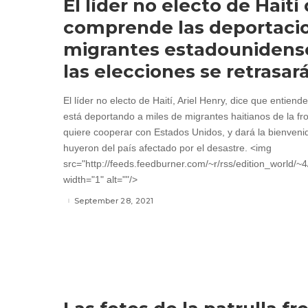
El líder no electo de Haití
comprende las deportaci
migrantes estadounidense
las elecciones se retrasar
El líder no electo de Haití, Ariel Henry, dice que entien
está deportando a miles de migrantes haitianos de la fr
quiere cooperar con Estados Unidos, y dará la bienveni
huyeron del país afectado por el desastre. <img
src="http://feeds.feedburner.com/~r/rss/edition_world/
width="1" alt=""/>
September 28, 2021