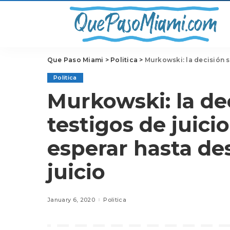
Que Paso Miami
>
Politica
>
Murkowski: la decisión sobre lo
Politica
Murkowski: la de
testigos de juici
esperar hasta des
juicio
January 6, 2020
Politica