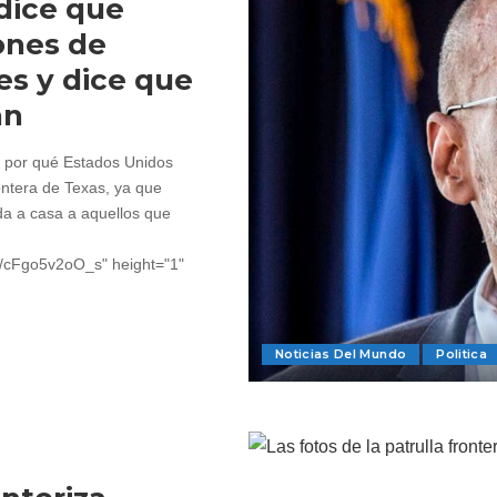
 dice que
ones de
s y dice que
án
de por qué Estados Unidos
ontera de Texas, ya que
da a casa a aquellos que
~4/cFgo5v2oO_s" height="1"
Noticias Del Mundo
Politica