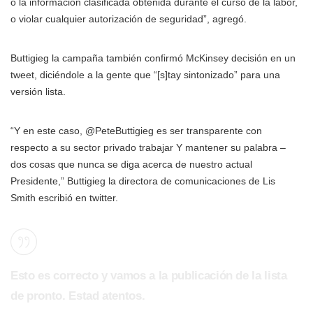
o la información clasificada obtenida durante el curso de la labor,
o violar cualquier autorización de seguridad”, agregó.
Buttigieg la campaña también confirmó McKinsey decisión en un
tweet, diciéndole a la gente que “[s]tay sintonizado” para una
versión lista.
“Y en este caso,
@PeteButtigieg
es ser transparente con
respecto a su sector privado trabajar Y mantener su palabra –
dos cosas que nunca se diga acerca de nuestro actual
Presidente,” Buttigieg la directora de comunicaciones de Lis
Smith escribió en twitter.
Esto es correcto y vamos a la publicación de la lista
de pronto. Estad atentos.