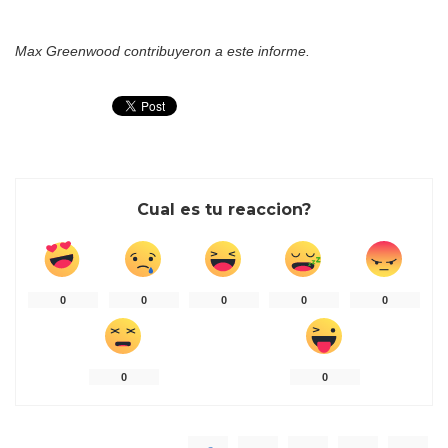
Max Greenwood contribuyeron a este informe.
Cual es tu reaccion?
0
0
0
0
0
0
0