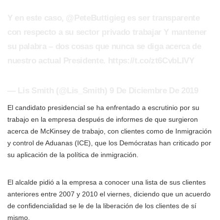
Y en este caso, @PeteButtigieg es ser transparente
con respecto a su sector privado trabajar Y mantener
su palabra – dos cosas que nunca se diga acerca de
nuestro actual Presidente. https://t.co/zt6CvbLIVY
— Lis Smith (@Lis_Smith) 9 De Diciembre De 2019
El candidato presidencial se ha enfrentado a escrutinio por su
trabajo en la empresa después de informes de que surgieron
acerca de McKinsey de trabajo, con clientes como de Inmigración
y control de Aduanas (ICE), que los Demócratas han criticado por
su aplicación de la política de inmigración.
El alcalde
pidió a
la empresa a conocer una lista de sus clientes
anteriores entre 2007 y 2010 el viernes, diciendo que un acuerdo
de confidencialidad se le de la liberación de los clientes de sí
mismo.