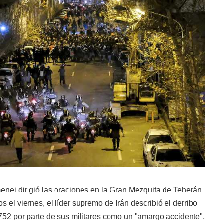
enei dirigió las oraciones en la Gran Mezquita de Teherán
 el viernes, el líder supremo de Irán describió el derribo
 752 por parte de sus militares como un "amargo accidente",