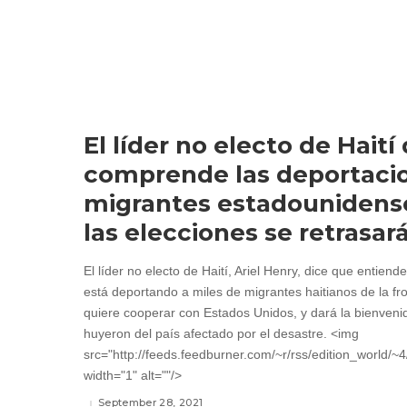
El líder no electo de Haití
comprende las deportaci
migrantes estadounidense
las elecciones se retrasar
El líder no electo de Haití, Ariel Henry, dice que entien
está deportando a miles de migrantes haitianos de la fr
quiere cooperar con Estados Unidos, y dará la bienveni
huyeron del país afectado por el desastre. <img
src="http://feeds.feedburner.com/~r/rss/edition_world/
width="1" alt=""/>
September 28, 2021