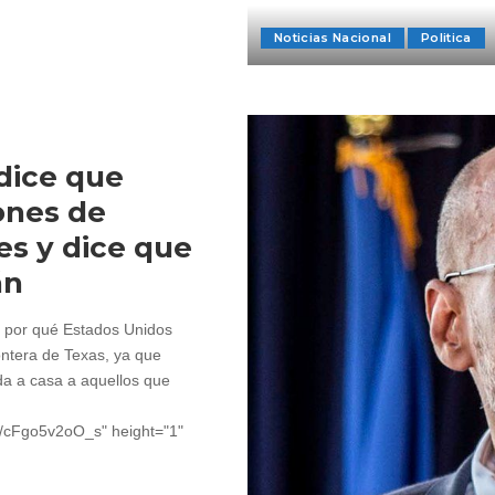
Noticias Nacional
Politica
 dice que
ones de
s y dice que
án
de por qué Estados Unidos
ontera de Texas, ya que
da a casa a aquellos que
~4/cFgo5v2oO_s" height="1"