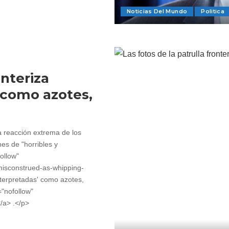
Noticias Del Mundo
Politica
onteriza
 como azotes,
a reacción extrema de los
nes de "horribles y
ollow"
-misconstrued-as-whipping-
nterpretadas' como azotes,
="nofollow"
/a> .</p>