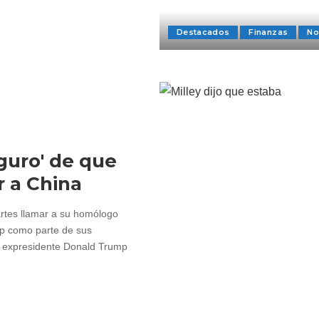
Destacados
Finanzas
No
guro' de que
 a China
artes llamar a su homólogo
mp como parte de sus
l expresidente Donald Trump