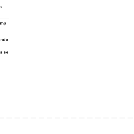
s
ump
ende
s se