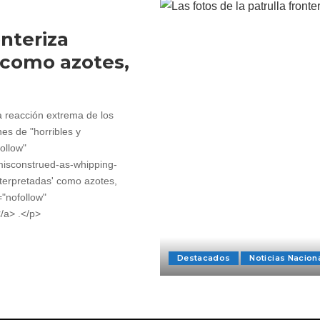
onteriza
 como azotes,
a reacción extrema de los
nes de "horribles y
ollow"
-misconstrued-as-whipping-
nterpretadas' como azotes,
="nofollow"
/a> .</p>
Destacados
Noticias Nacion