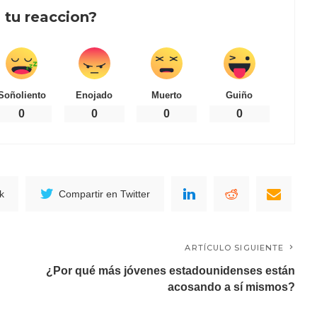
 tu reaccion?
Soñoliento
Enojado
Muerto
Guiño
0
0
0
0
k
Compartir en Twitter
ARTÍCULO SIGUIENTE
¿Por qué más jóvenes estadounidenses están
acosando a sí mismos?