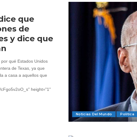
 dice que
ones de
s y dice que
án
de por qué Estados Unidos
ontera de Texas, ya que
da a casa a aquellos que
~4/cFgo5v2oO_s" height="1"
Noticias Del Mundo
Politica