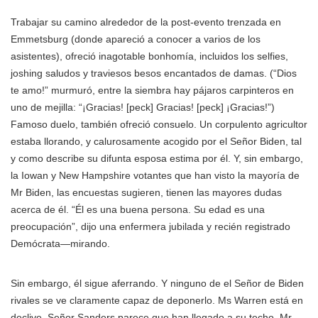
Trabajar su camino alrededor de la post-evento trenzada en
Emmetsburg (donde apareció a conocer a varios de los
asistentes), ofreció inagotable bonhomía, incluidos los selfies,
joshing saludos y traviesos besos encantados de damas. (“Dios
te amo!” murmuró, entre la siembra hay pájaros carpinteros en
uno de mejilla: “¡Gracias! [peck] Gracias! [peck] ¡Gracias!”)
Famoso duelo, también ofreció consuelo. Un corpulento agricultor
estaba llorando, y calurosamente acogido por el Señor Biden, tal
y como describe su difunta esposa estima por él. Y, sin embargo,
la Iowan y New Hampshire votantes que han visto la mayoría de
Mr Biden, las encuestas sugieren, tienen las mayores dudas
acerca de él. “Él es una buena persona. Su edad es una
preocupación”, dijo una enfermera jubilada y recién registrado
Demócrata—mirando.
Sin embargo, él sigue aferrando. Y ninguno de el Señor de Biden
rivales se ve claramente capaz de deponerlo. Ms Warren está en
declive, Señor Sanders parece que han llegado a su techo, Mr