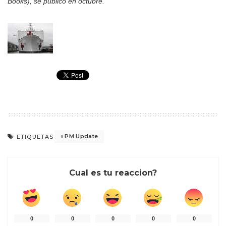
Books), se publicó en octubre.
PM Update
ETIQUETAS
Cual es tu reaccion?
0
0
0
0
0