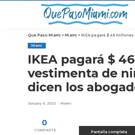
Que Paso Miami
>
Miami
>
IKEA pagará $ 46 millones
Miami
IKEA pagará $ 46
vestimenta de ni
dicen los abogad
January 6, 2020
Miami
0
COMPARTE
Pantalla completa