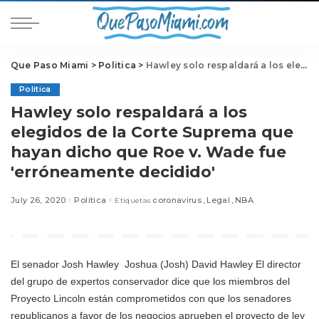
Que Paso Miami
>
Politica
>
Hawley solo respaldará a los elegidos de la Corte Suprema que hayan dicho que Roe v. Wade fue 'erróneamente decidido'
Politica
Hawley solo respaldará a los
elegidos de la Corte Suprema que
hayan dicho que Roe v. Wade fue
'erróneamente decidido'
July 26, 2020
Politica
coronavirus
Legal
NBA
Etiquetas
El senador
Josh Hawley
Joshua (Josh) David Hawley El director
del grupo de expertos conservador dice que los miembros del
Proyecto Lincoln están comprometidos con que los senadores
republicanos a favor de los negocios aprueben el proyecto de ley