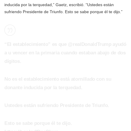
inducida por la terquedad,” Gaetz, escribió. “Ustedes están
sufriendo Presidente de Triunfo. Esto se sabe porque él te dijo.”
“El establecimiento” es que @realDonaldTrump ayudó
a u vencer en la primaria cuando estaban abajo de dos
dígitos.
No es el establecimiento está atornillado con su
donante inducida por la terquedad.
Ustedes están sufriendo Presidente de Triunfo.
Esto se sabe porque él te dijo.