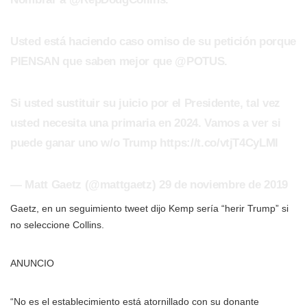
Usted está haciendo caso omiso de su petición porque
PIENSAN que saben mejor que @POTUS.
Si usted sustituir su juicio por el Presidente, tal vez
usted necesita una primaria en 2024. Vamos a ver si
puede ganar uno w/o Trump https://t.co/vtjT4CyLMI
— Matt Gaetz (@mattgaetz) 29 de noviembre de 2019
Gaetz, en un seguimiento tweet dijo Kemp sería “herir Trump” si
no seleccione Collins.
ANUNCIO
“No es el establecimiento está atornillado con su donante