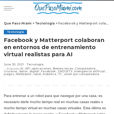
Que Paso Miami
>
Tecnología
>
Facebook y Matterport colaboran en entornos de entrenamiento virtual realistas para AI
Tecnología
Facebook y Matterport colaboran
en entornos de entrenamiento
virtual realistas para AI
June 30, 2021
Tecnología
AI
API
aplicaciones
Bienes raíces
Computadora
Etiquetas
Cruceros
datos
digital
Facebook
GADGETS
inteligencia artificial
juegos
Matterport
robot
Robótica
TC
visión por computadora
Para entrenar a un robot para que navegue por una casa, es
necesario darle mucho tiempo real en muchas casas reales o
mucho tiempo virtual en muchas casas virtuales. Esta última es