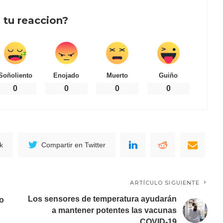
 tu reaccion?
Soñoliento
Enojado
Muerto
Guiño
0
0
0
0
k
Compartir en Twitter
ARTÍCULO SIGUIENTE
Los sensores de temperatura ayudarán
ro
a mantener potentes las vacunas
COVID-19