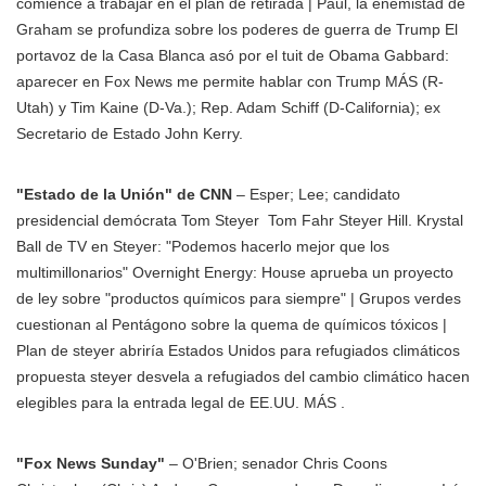
comience a trabajar en el plan de retirada | Paul, la enemistad de
Graham se profundiza sobre los poderes de guerra de Trump El
portavoz de la Casa Blanca asó por el tuit de Obama Gabbard:
aparecer en Fox News me permite hablar con Trump MÁS
(R-
Utah) y Tim Kaine (D-Va.); Rep. Adam Schiff (D-California); ex
Secretario de Estado John Kerry.
"Estado de la Unión" de CNN
– Esper; Lee; candidato
presidencial demócrata
Tom Steyer
Tom Fahr Steyer Hill. Krystal
Ball de TV en Steyer: "Podemos hacerlo mejor que los
multimillonarios" Overnight Energy: House aprueba un proyecto
de ley sobre "productos químicos para siempre" | Grupos verdes
cuestionan al Pentágono sobre la quema de químicos tóxicos |
Plan de steyer abriría Estados Unidos para refugiados climáticos
propuesta steyer desvela a refugiados del cambio climático hacen
elegibles para la entrada legal de EE.UU. MÁS
.
"Fox News Sunday"
– O'Brien; senador
Chris Coons