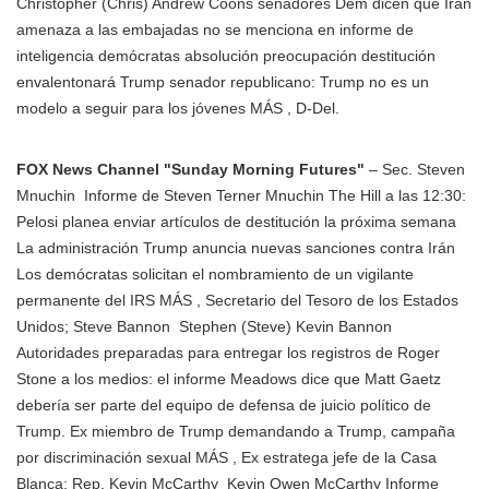
Christopher (Chris) Andrew Coons senadores Dem dicen que Irán
amenaza a las embajadas no se menciona en informe de
inteligencia demócratas absolución preocupación destitución
envalentonará Trump senador republicano: Trump no es un
modelo a seguir para los jóvenes MÁS
, D-Del.
FOX News Channel "Sunday Morning Futures"
– Sec.
Steven
Mnuchin
Informe de Steven Terner Mnuchin The Hill a las 12:30:
Pelosi planea enviar artículos de destitución la próxima semana
La administración Trump anuncia nuevas sanciones contra Irán
Los demócratas solicitan el nombramiento de un vigilante
permanente del IRS MÁS
, Secretario del Tesoro de los Estados
Unidos;
Steve Bannon
Stephen (Steve) Kevin Bannon
Autoridades preparadas para entregar los registros de Roger
Stone a los medios: el informe Meadows dice que Matt Gaetz
debería ser parte del equipo de defensa de juicio político de
Trump. Ex miembro de Trump demandando a Trump, campaña
por discriminación sexual MÁS
, Ex estratega jefe de la Casa
Blanca; Rep.
Kevin McCarthy
Kevin Owen McCarthy Informe