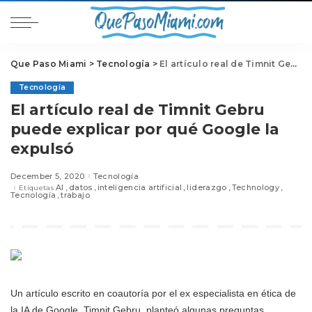
Que Paso Miami
>
Tecnología
>
El artículo real de Timnit Gebru puede explicar por qué Google la expulsó
Tecnología
El artículo real de Timnit Gebru
puede explicar por qué Google la
expulsó
December 5, 2020
Tecnología
AI
datos
inteligencia artificial
liderazgo
Technology
Etiquetas
Tecnología
trabajo
Un artículo escrito en coautoría por el ex especialista en ética de
la IA de Google, Timnit Gebru, planteó algunas preguntas