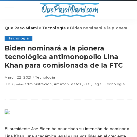
Que Paso Miami
>
Tecnología
>
Biden nominará a la pionera tecnológica antimonopolio Lina Khan para comisionada de la FTC
Tecnología
Biden nominará a la pionera
tecnológica antimonopolio Lina
Khan para comisionada de la FTC
March 22, 2021
Tecnología
administración
Amazon
datos
FTC
Legal
Tecnología
Etiquetas
El presidente Joe Biden ha anunciado su intención de nominar a
Lina Khan, una académica legal y una voz líder en el creciente