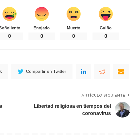
Soñoliento
Enojado
Muerto
Guiño
0
0
0
0
k
Compartir en Twitter
ARTÍCULO SIGUIENTE
s
Libertad religiosa en tiempos del
coronavirus