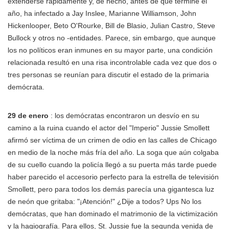
extenderse rápidamente y, de hecho, antes de que termine el
año, ha infectado a Jay Inslee, Marianne Williamson, John
Hickenlooper, Beto O'Rourke, Bill de Blasio, Julian Castro, Steve
Bullock y otros no -entidades. Parece, sin embargo, que aunque
los no políticos eran inmunes en su mayor parte, una condición
relacionada resultó en una risa incontrolable cada vez que dos o
tres personas se reunían para discutir el estado de la primaria
demócrata.
29 de enero
: los demócratas encontraron un desvío en su
camino a la ruina cuando el actor del "Imperio" Jussie Smollett
afirmó ser víctima de un crimen de odio en las calles de Chicago
en medio de la noche más fría del año. La soga que aún colgaba
de su cuello cuando la policía llegó a su puerta más tarde puede
haber parecido el accesorio perfecto para la estrella de televisión
Smollett, pero para todos los demás parecía una gigantesca luz
de neón que gritaba: "¡Atención!" ¿Dije a todos? Ups No los
demócratas, que han dominado el matrimonio de la victimización
y la hagiografía. Para ellos, St. Jussie fue la segunda venida de