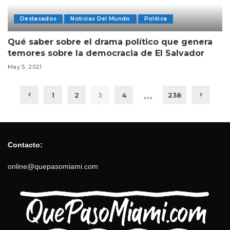
Destacados
Noticias Del Mundo
Politica
Qué saber sobre el drama político que genera
temores sobre la democracia de El Salvador
May 5, 2021
…
1
2
3
4
238
Contacto:
online@quepasomiami.com